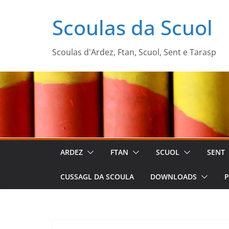
Zum
Scoulas da Scuol
Inhalt
springen
Scoulas d'Ardez, Ftan, Scuol, Sent e Tarasp
ARDEZ
FTAN
SCUOL
SENT
CUSSAGL DA SCOULA
DOWNLOADS
P