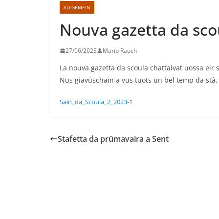
ALLGEMEIN
Nouva gazetta da sco
27/06/2023
Mario Rauch
La nouva gazetta da scoula chattaivat uossa eir 
Nus giavüschain a vus tuots ün bel temp da stà.
Sain_da_Scoula_2_2023-1
Stafetta da prümavaira a Sent