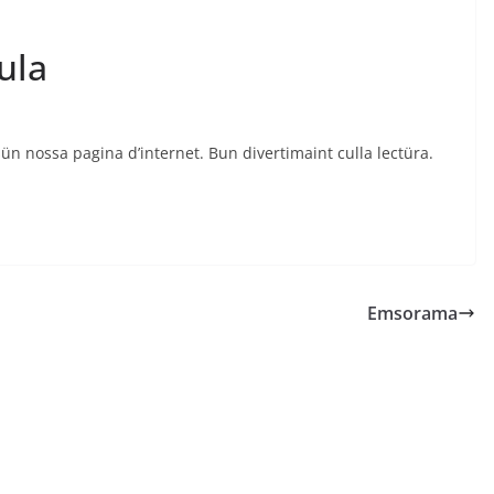
ula
sün nossa pagina d’internet. Bun divertimaint culla lectüra.
Emsorama