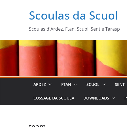
Zum
Scoulas da Scuol
Inhalt
springen
Scoulas d'Ardez, Ftan, Scuol, Sent e Tarasp
ARDEZ
FTAN
SCUOL
SENT
CUSSAGL DA SCOULA
DOWNLOADS
P
team