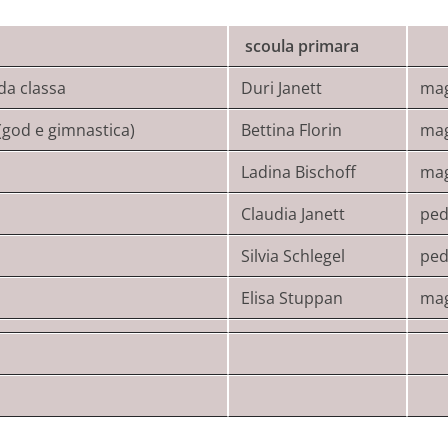
scoula primara
da classa
Duri Janett
mag
(god e gimnastica)
Bettina Florin
mag
Ladina Bischoff
mag
Claudia Janett
ped
Silvia Schlegel
ped
Elisa Stuppan
mag