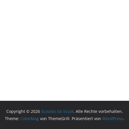
Copyright © 2026
Scoulas da Scuol
. Alle Rechte vorbehalten.
Theme:
ColorMag
von ThemeGrill. Präsentiert von
WordPress
.