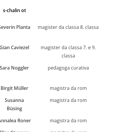
s-chalin ot
Severin Planta
magister da classa 8. classa
Gian Caviezel
magister da classa 7. e 9.
classa
Sara Noggler
pedagoga curativa
Birgit Müller
magistra da rom
Susanna
magistra da rom
Büsing
Annalea Roner
magistra da rom