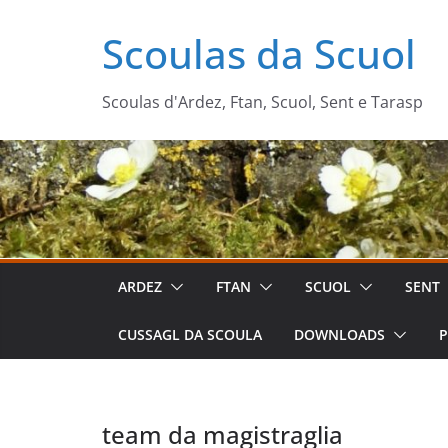
Zum
Scoulas da Scuol
Inhalt
springen
Scoulas d'Ardez, Ftan, Scuol, Sent e Tarasp
ARDEZ
FTAN
SCUOL
SENT
CUSSAGL DA SCOULA
DOWNLOADS
P
team da magistraglia