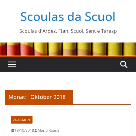
Zum
Scoulas da Scuol
Inhalt
springen
Scoulas d'Ardez, Ftan, Scuol, Sent e Tarasp
Monat:
Oktober 2018
ALLGEMEIN
13/10/2018
Mario Rauch