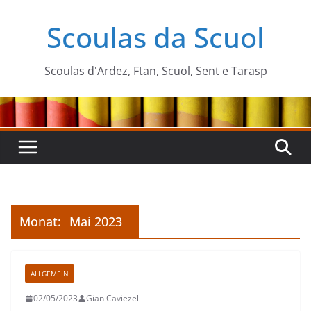
Zum
Scoulas da Scuol
Inhalt
springen
Scoulas d'Ardez, Ftan, Scuol, Sent e Tarasp
Monat:
Mai 2023
ALLGEMEIN
02/05/2023
Gian Caviezel