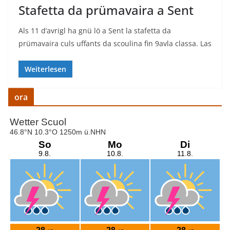
Stafetta da prümavaira a Sent
Als 11 d’avrigl ha gnü lö a Sent la stafetta da
prümavaira culs uffants da scoulina fin 9avla classa. Las
Weiterlesen
ora