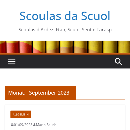
Zum
Scoulas da Scuol
Inhalt
springen
Scoulas d'Ardez, Ftan, Scuol, Sent e Tarasp
Monat:
September 2023
ALLGEMEIN
01/09/2023
Mario Rauch