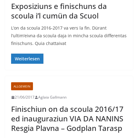
Exposiziuns e finischuns da
scoula i’l cumün da Scuol
L’on da scoula 2016-2017 va vers la fin. Dürant
l’ultim’eivna da scoula daja in mincha scoula differentas
finischuns. Quia chattaivat
Weiterlesen
ALLGEMEIN
21/06/2017
Aglaia Gallmann
Finischiun on da scoula 2016/17
ed inauguraziun VIA DA NANINS
Resgia Plavna – Godplan Tarasp