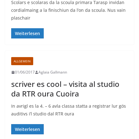
Scolars e scolaras da la scoula primara Tarasp invidan
cordialmaing a la finischiun da l’on da scoula. Nus vain
plaschair
Weiterlesen
ALLGEMEIN
01/06/2017
Aglaia Gallmann
scriver es cool – visita al studio
da RTR oura Cuoira
In avrigl es la 4. – 6 avla classa statta a registrar lur gös
auditivs i’l studio dal RTR oura
Weiterlesen