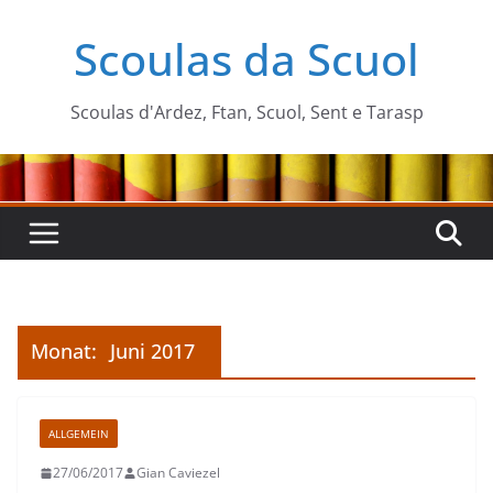
Zum
Scoulas da Scuol
Inhalt
springen
Scoulas d'Ardez, Ftan, Scuol, Sent e Tarasp
Monat:
Juni 2017
ALLGEMEIN
27/06/2017
Gian Caviezel