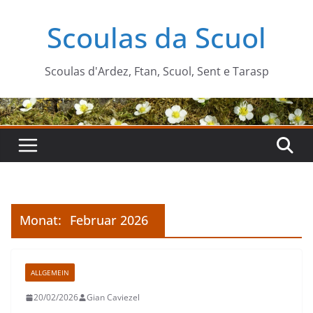
Zum
Scoulas da Scuol
Inhalt
springen
Scoulas d'Ardez, Ftan, Scuol, Sent e Tarasp
Monat:
Februar 2026
ALLGEMEIN
20/02/2026
Gian Caviezel