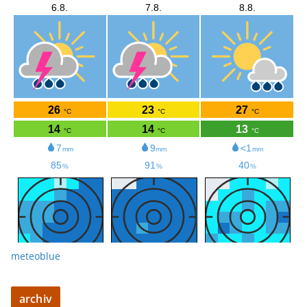
meteoblue
archiv