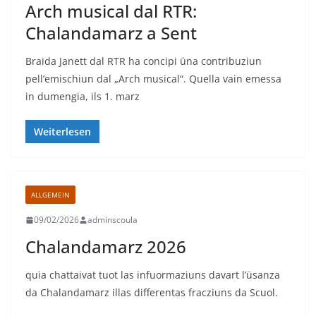
Arch musical dal RTR:
Chalandamarz a Sent
Braida Janett dal RTR ha concipi üna contribuziun
pell’emischiun dal „Arch musical“. Quella vain emessa
in dumengia, ils 1. marz
Weiterlesen
ALLGEMEIN
09/02/2026
adminscoula
Chalandamarz 2026
quia chattaivat tuot las infuormaziuns davart l’üsanza
da Chalandamarz illas differentas fracziuns da Scuol.