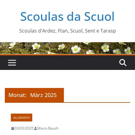
Zum
Scoulas da Scuol
Inhalt
springen
Scoulas d'Ardez, Ftan, Scuol, Sent e Tarasp
Monat:
März 2025
ALLGEMEIN
03/03/2025
Mario Rauch