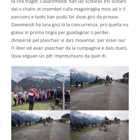
fa che traget. L’avantmezdi han las scolaras e’ls scolars
dal s-chalin ot insembel culla magistraglia miss ad ir il
parcuors e tuots han pudü far duos girs da prouva.
Davomezdi ha lura gnü lö la concurrenza, pro quella nu
giaiva in prüma lingia per guadagnar o perder,
dimpersè pel plaschair vi da’s movantar, per esser our
i’l liber ed avair plaschair da la cumpagnia e dals duels.
Quia seguan ün pêr impreschiuns da quel di.