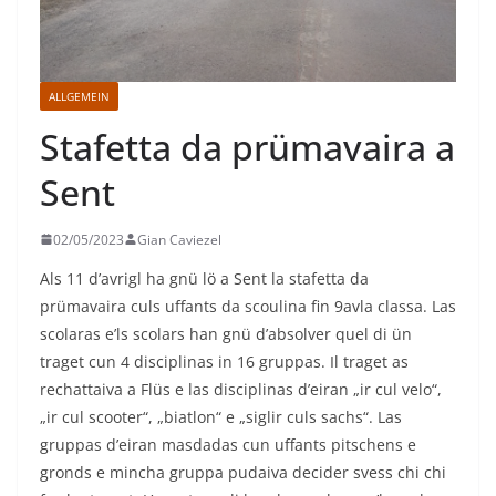
ALLGEMEIN
Stafetta da prümavaira a
Sent
02/05/2023
Gian Caviezel
Als 11 d’avrigl ha gnü lö a Sent la stafetta da
prümavaira culs uffants da scoulina fin 9avla classa. Las
scolaras e’ls scolars han gnü d’absolver quel di ün
traget cun 4 disciplinas in 16 gruppas. Il traget as
rechattaiva a Flüs e las disciplinas d’eiran „ir cul velo“,
„ir cul scooter“, „biatlon“ e „siglir culs sachs“. Las
gruppas d’eiran masdadas cun uffants pitschens e
gronds e mincha gruppa pudaiva decider svess chi chi