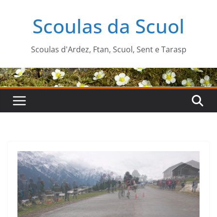
Zum
Scoulas da Scuol
Inhalt
springen
Scoulas d'Ardez, Ftan, Scuol, Sent e Tarasp