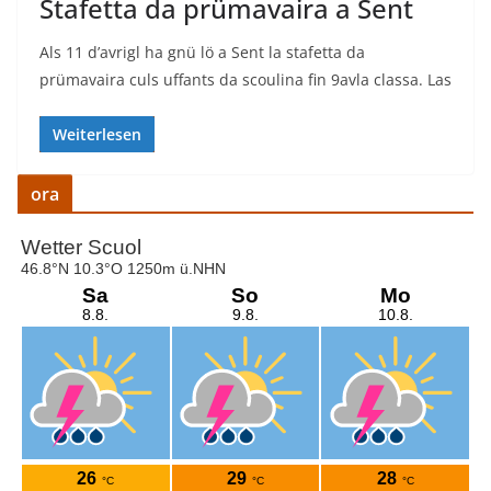
Stafetta da prümavaira a Sent
Als 11 d’avrigl ha gnü lö a Sent la stafetta da
prümavaira culs uffants da scoulina fin 9avla classa. Las
Weiterlesen
ora