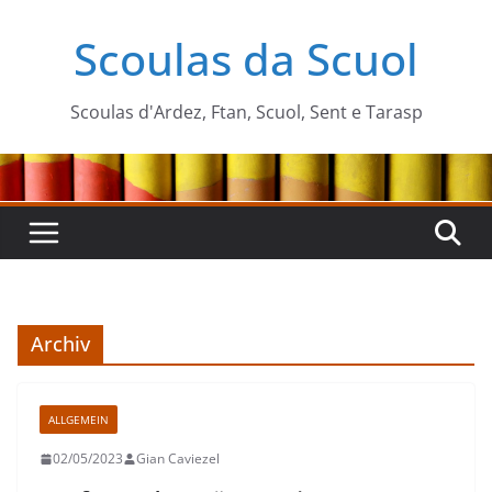
Zum
Scoulas da Scuol
Inhalt
springen
Scoulas d'Ardez, Ftan, Scuol, Sent e Tarasp
Archiv
ALLGEMEIN
02/05/2023
Gian Caviezel