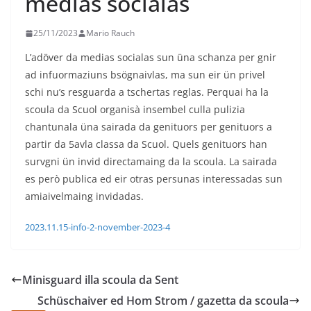
medias socialas
25/11/2023
Mario Rauch
L’adöver da medias socialas sun üna schanza per gnir
ad infuormaziuns bsögnaivlas, ma sun eir ün privel
schi nu’s resguarda a tschertas reglas. Perquai ha la
scoula da Scuol organisà insembel culla pulizia
chantunala üna sairada da genituors per genituors a
partir da 5avla classa da Scuol. Quels genituors han
survgni ün invid directamaing da la scoula. La sairada
es però publica ed eir otras persunas interessadas sun
amiaivelmaing invidadas.
2023.11.15-info-2-november-2023-4
Minisguard illa scoula da Sent
Schüschaiver ed Hom Strom / gazetta da scoula