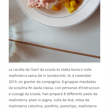
La racolta da l’üert da scoula es statta buna e culla
mailinterra vaina fat in lündeschdi, ils 4 november
2019, ün giantar da cumpagnia. 8 gruppas masdadas
da scoulina fin 6avla classa, cun persunas d’instrucziun
e cussagl da scoula, han preparà 8 differents pasts da
mailinterra: plain in pigna, culla da Vnà, mösa da
mailinterra cotschna, pomfrits, pomchips, mailinterra