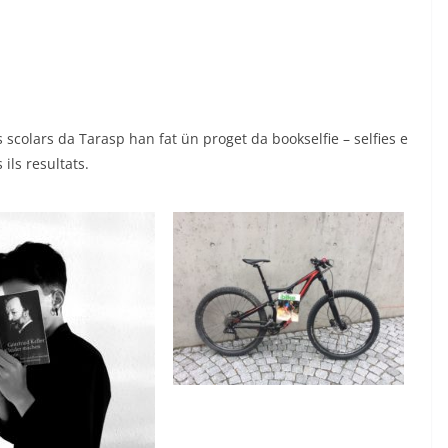
ls scolars da Tarasp han fat ün proget da bookselfie – selfies e
ils resultats.