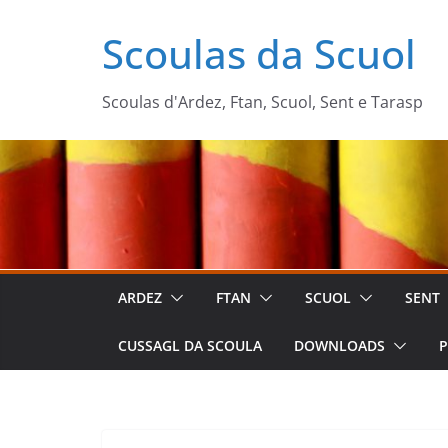
Zum
Scoulas da Scuol
Inhalt
springen
Scoulas d'Ardez, Ftan, Scuol, Sent e Tarasp
ARDEZ
FTAN
SCUOL
SENT
CUSSAGL DA SCOULA
DOWNLOADS
P