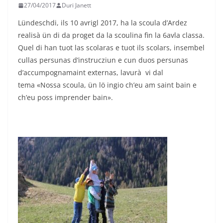
27/04/2017
Duri Janett
Lündeschdi, ils 10 avrigl 2017, ha la scoula d’Ardez
realisà ün di da proget da la scoulina fin la 6avla classa.
Quel di han tuot las scolaras e tuot ils scolars, insembel
cullas persunas d’instrucziun e cun duos persunas
d’accumpognamaint externas, lavurà vi dal
tema «Nossa scoula, ün lö ingio ch’eu am saint bain e
ch’eu poss imprender bain».