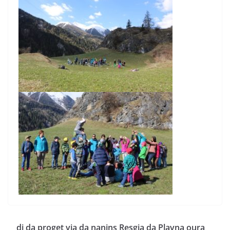
di da proget via da nanins Resgia da Plavna oura