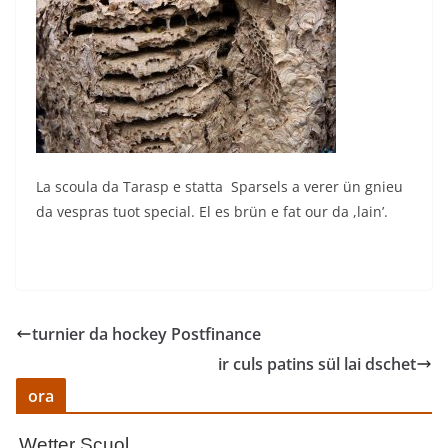
La scoula da Tarasp e statta Sparsels a verer ün gnieu
da vespras tuot special. El es brün e fat our da ,lain’.
turnier da hockey Postfinance
ir culs patins sül lai dschet
ora